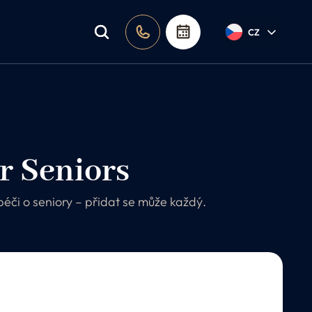
a poradna
CZ
r Seniors
 péči o seniory – přidat se může každý.