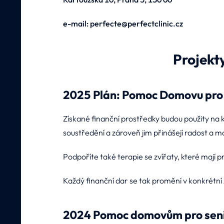
e-mail: perfecte@perfectclinic.cz
Projekt
2025 Plán: Pomoc Domovu pro 
Získané finanční prostředky budou použity na 
soustředění a zároveň jim přinášejí radost a m
Podpoříte také terapie se zvířaty, které mají p
Každý finanční dar se tak promění v konkrétní z
2024 Pomoc domovům pro seni