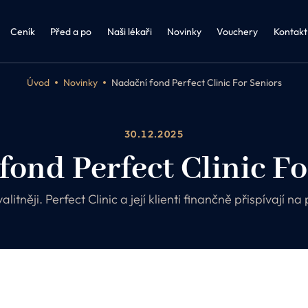
řství a obezitologie
Kosmetika Biologique Recherche
FAQ 
Biologique Recherche
Ceník
Před a po
Naši lékaři
Novinky
Vouchery
Kontakt
Úvod
Novinky
Nadační fond Perfect Clinic For Seniors
30.12.2025
fond Perfect Clinic Fo
tněji. Perfect Clinic a její klienti finančně přispívají na