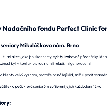
y Nadačního fondu Perfect Clinic for
seniory Mikuláškovo nám. Brno
kulturní akce, jako jsou koncerty, výlety i zábavné přednášky, k
ožnost být v kontaktu s rodinami i mladšími generacemi.
ro klienty velký význam, protože přinášejí klid, snižují pocit osa
ážitek a péči, která seniorům zpříjemní jejich každodenní život.
ory: