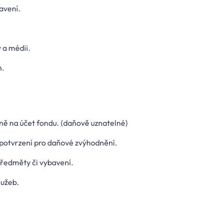
avení.
 a médii.
m.
ně na účet fondu. (daňově uznatelné)
 potvrzení pro daňové zvýhodnění.
ředměty či vybavení.
lužeb.