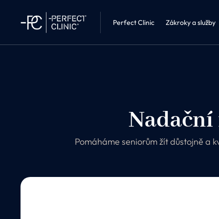
Interní léka
Perfect Clinic Liberec
Kosmetika 
Perfect Clinic
Zákroky a služby
Nadační 
Pomáháme seniorům žít důstojně a kvali