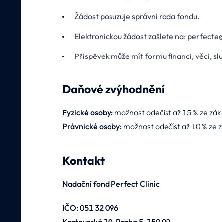
Žádost posuzuje správní rada fondu.
Elektronickou žádost zašlete na: perfecte
Příspěvek může mít formu financí, věcí, sl
Daňové zvýhodnění
Fyzické osoby:
možnost odečíst až 15 % ze zákl
Právnické osoby:
možnost odečíst až 10 % ze z
Kontakt
Nadační fond Perfect Clinic
IČO: 051 32 096
Kartouzská 10, Praha 5, 150 00