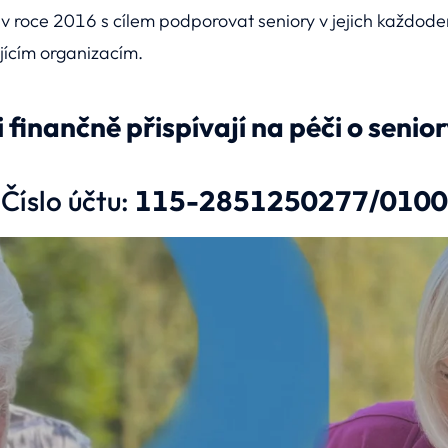
 roce 2016 s cílem podporovat seniory v jejich každodenn
ícím organizacím.
nti finančně přispívají na péči o seni
Číslo účtu:
115-2851250277/0100