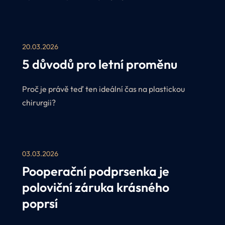
nabídky a získejte přednostní termíny u našich
plastických chirurgů v období červen–srpen 2026.
V rámci akce Perfect Léto navíc nabízíme
20.03.2026
zvýhodněné ceny na vybrané zákroky.
5 důvodů pro letní proměnu
Proč je právě teď ten ideální čas na plastickou
chirurgii?
03.03.2026
Pooperační podprsenka je
poloviční záruka krásného
poprsí