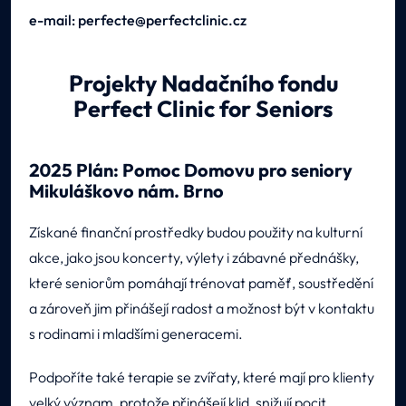
e-mail: perfecte@perfectclinic.cz
Projekty Nadačního fondu
Perfect Clinic for Seniors
2025 Plán: Pomoc Domovu pro seniory
Mikuláškovo nám. Brno
Získané finanční prostředky budou použity na kulturní
akce, jako jsou koncerty, výlety i zábavné přednášky,
které seniorům pomáhají trénovat paměť, soustředění
a zároveň jim přinášejí radost a možnost být v kontaktu
s rodinami i mladšími generacemi.
Podpoříte také terapie se zvířaty, které mají pro klienty
velký význam, protože přinášejí klid, snižují pocit