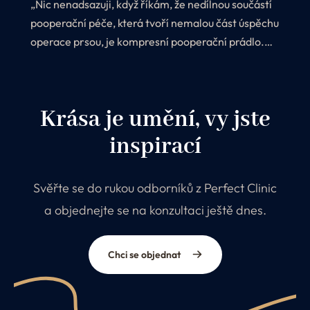
„Nic nenadsazuji, když říkám, že nedílnou součástí
pooperační péče, která tvoří nemalou část úspěchu
operace prsou, je kompresní pooperační prádlo.
Proč? Protože jeho nošení ihned po zákroku
výrazně ovlivňuje estetický vzhled celého zákroku.
Krása je umění, vy jste
inspirací
Svěřte se do rukou odborníků z Perfect Clinic
a objednejte se na konzultaci ještě dnes.
Chci se objednat