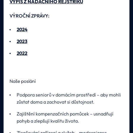
VÝPIS Z NADAČNÍHO REJSTŘÍKU
VÝROČNÍ ZPRÁVY:
2024
2023
2022
Naše poslání
Podpora seniorů v domácím prostředí – aby mohli
zůstat doma a zachovat si důstojnost.
Zajištění kompenzačních pomůcek – usnadňují
pohyb a zlepšují kvalitu života.
Zlepšování zařízení a služeb – modernizace