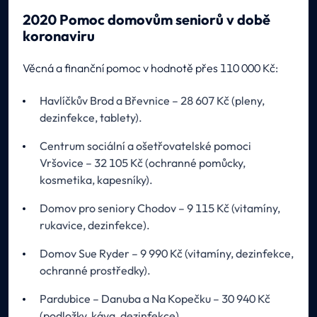
2020 Pomoc domovům seniorů v době
koronaviru
Věcná a finanční pomoc v hodnotě přes 110 000 Kč:
Havlíčkův Brod a Břevnice – 28 607 Kč (pleny,
dezinfekce, tablety).
Centrum sociální a ošetřovatelské pomoci
Vršovice – 32 105 Kč (ochranné pomůcky,
kosmetika, kapesníky).
Domov pro seniory Chodov – 9 115 Kč (vitamíny,
rukavice, dezinfekce).
Domov Sue Ryder – 9 990 Kč (vitamíny, dezinfekce,
ochranné prostředky).
Pardubice – Danuba a Na Kopečku – 30 940 Kč
(podložky, káva, dezinfekce).