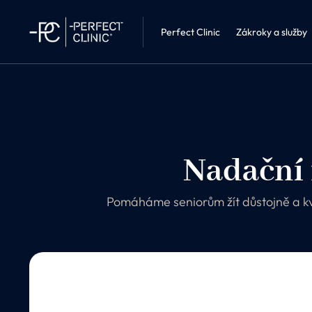
Interní léka
Perfect Clinic Liberec
Kosmetika 
Perfect Clinic
Zákroky a služby
Nadační 
Pomáháme seniorům žít důstojně a kvali