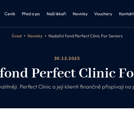
řství a obezitologie
Kosmetika Biologique Recherche
FAQ 
Biologique Recherche
Ceník
Před a po
Naši lékaři
Novinky
Vouchery
Kontakt
Úvod
Novinky
Nadační fond Perfect Clinic For Seniors
30.12.2025
fond Perfect Clinic Fo
tněji. Perfect Clinic a její klienti finančně přispívají na