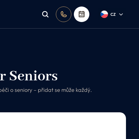
a poradna
CZ
r Seniors
 péči o seniory – přidat se může každý.