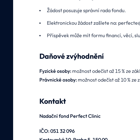
Žádost posuzuje správní rada fondu.
Elektronickou žádost zašlete na: perfecte
Příspěvek může mít formu financí, věcí, sl
Daňové zvýhodnění
Fyzické osoby:
možnost odečíst až 15 % ze zákl
Právnické osoby:
možnost odečíst až 10 % ze z
Kontakt
Nadační fond Perfect Clinic
IČO: 051 32 096
Kartouzská 10, Praha 5, 150 00