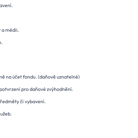
avení.
 a médii.
m.
ně na účet fondu. (daňově uznatelné)
 potvrzení pro daňové zvýhodnění.
ředměty či vybavení.
lužeb.