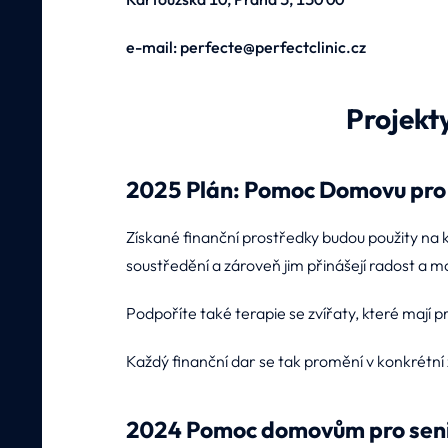
e-mail: perfecte@perfectclinic.cz
Projekt
2025 Plán: Pomoc Domovu pro 
Získané finanční prostředky budou použity na 
soustředění a zároveň jim přinášejí radost a m
Podpoříte také terapie se zvířaty, které mají p
Každý finanční dar se tak promění v konkrétní z
2024 Pomoc domovům pro seni