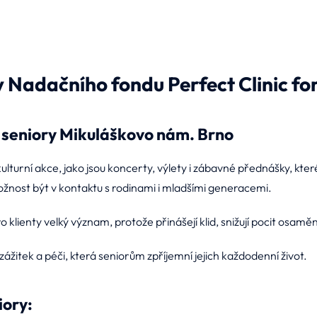
y Nadačního fondu Perfect Clinic for
seniory Mikuláškovo nám. Brno
kulturní akce, jako jsou koncerty, výlety i zábavné přednášky, k
ožnost být v kontaktu s rodinami i mladšími generacemi.
ro klienty velký význam, protože přinášejí klid, snižují pocit osa
ážitek a péči, která seniorům zpříjemní jejich každodenní život.
ory: