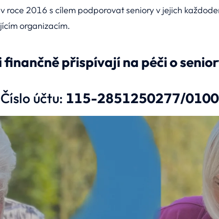
 roce 2016 s cílem podporovat seniory v jejich každodenn
ícím organizacím.
nti finančně přispívají na péči o seni
Číslo účtu:
115-2851250277/0100