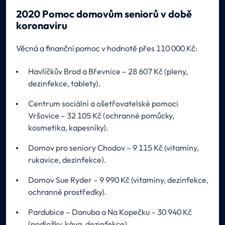
2020 Pomoc domovům seniorů v době
koronaviru
Věcná a finanční pomoc v hodnotě přes 110 000 Kč:
Havlíčkův Brod a Břevnice – 28 607 Kč (pleny,
dezinfekce, tablety).
Centrum sociální a ošetřovatelské pomoci
Vršovice – 32 105 Kč (ochranné pomůcky,
kosmetika, kapesníky).
Domov pro seniory Chodov – 9 115 Kč (vitamíny,
rukavice, dezinfekce).
Domov Sue Ryder – 9 990 Kč (vitamíny, dezinfekce,
ochranné prostředky).
Pardubice – Danuba a Na Kopečku – 30 940 Kč
(podložky, káva, dezinfekce).