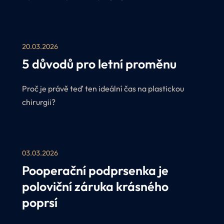
nabídky a získejte přednostní termíny u našich
plastických chirurgů v období červen–srpen 2026.
V rámci akce Perfect Léto navíc nabízíme
20.03.2026
zvýhodněné ceny na vybrané zákroky.
5 důvodů pro letní proměnu
Proč je právě teď ten ideální čas na plastickou
chirurgii?
03.03.2026
Pooperační podprsenka je
poloviční záruka krásného
poprsí