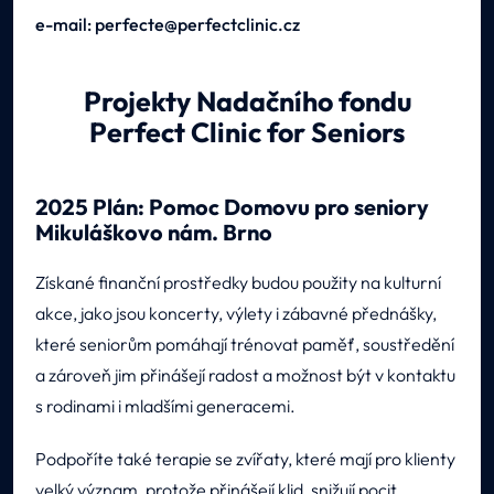
e-mail: perfecte@perfectclinic.cz
Projekty Nadačního fondu
Perfect Clinic for Seniors
2025 Plán: Pomoc Domovu pro seniory
Mikuláškovo nám. Brno
Získané finanční prostředky budou použity na kulturní
akce, jako jsou koncerty, výlety i zábavné přednášky,
které seniorům pomáhají trénovat paměť, soustředění
a zároveň jim přinášejí radost a možnost být v kontaktu
s rodinami i mladšími generacemi.
Podpoříte také terapie se zvířaty, které mají pro klienty
velký význam, protože přinášejí klid, snižují pocit