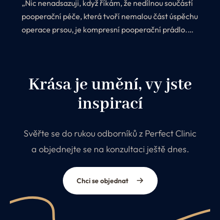
„Nic nenadsazuji, když říkám, že nedílnou součástí
pooperační péče, která tvoří nemalou část úspěchu
operace prsou, je kompresní pooperační prádlo.
Proč? Protože jeho nošení ihned po zákroku
výrazně ovlivňuje estetický vzhled celého zákroku.
Krása je umění, vy jste
inspirací
Svěřte se do rukou odborníků z Perfect Clinic
a objednejte se na konzultaci ještě dnes.
Chci se objednat