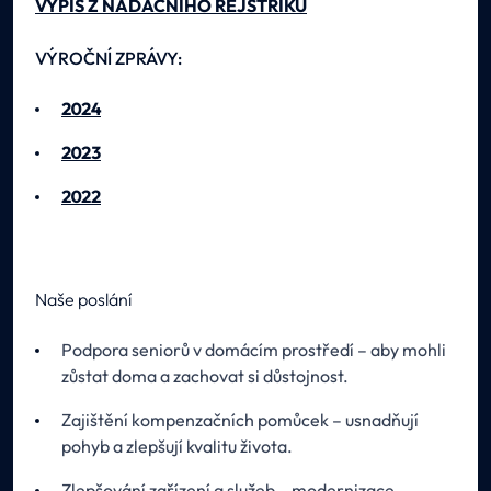
VÝPIS Z NADAČNÍHO REJSTŘÍKU
VÝROČNÍ ZPRÁVY:
2024
2023
2022
Naše poslání
Podpora seniorů v domácím prostředí – aby mohli
zůstat doma a zachovat si důstojnost.
Zajištění kompenzačních pomůcek – usnadňují
pohyb a zlepšují kvalitu života.
Zlepšování zařízení a služeb – modernizace