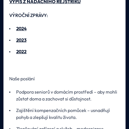
VÝPIS Z NADAČNÍHO REJSTŘÍKU
VÝROČNÍ ZPRÁVY:
2024
2023
2022
Naše poslání
Podpora seniorů v domácím prostředí – aby mohli
zůstat doma a zachovat si důstojnost.
Zajištění kompenzačních pomůcek – usnadňují
pohyb a zlepšují kvalitu života.
Zlepšování zařízení a služeb – modernizace