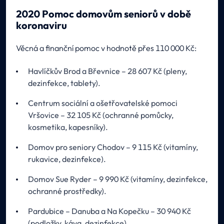
2020 Pomoc domovům seniorů v době
koronaviru
Věcná a finanční pomoc v hodnotě přes 110 000 Kč:
Havlíčkův Brod a Břevnice – 28 607 Kč (pleny,
dezinfekce, tablety).
Centrum sociální a ošetřovatelské pomoci
Vršovice – 32 105 Kč (ochranné pomůcky,
kosmetika, kapesníky).
Domov pro seniory Chodov – 9 115 Kč (vitamíny,
rukavice, dezinfekce).
Domov Sue Ryder – 9 990 Kč (vitamíny, dezinfekce,
ochranné prostředky).
Pardubice – Danuba a Na Kopečku – 30 940 Kč
(podložky, káva, dezinfekce).