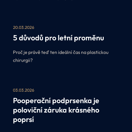
nabídky a získejte přednostní termíny u našich
plastických chirurgů v období červen–srpen 2026.
V rámci akce Perfect Léto navíc nabízíme
20.03.2026
zvýhodněné ceny na vybrané zákroky.
5 důvodů pro letní proměnu
Proč je právě teď ten ideální čas na plastickou
chirurgii?
03.03.2026
Pooperační podprsenka je
poloviční záruka krásného
poprsí