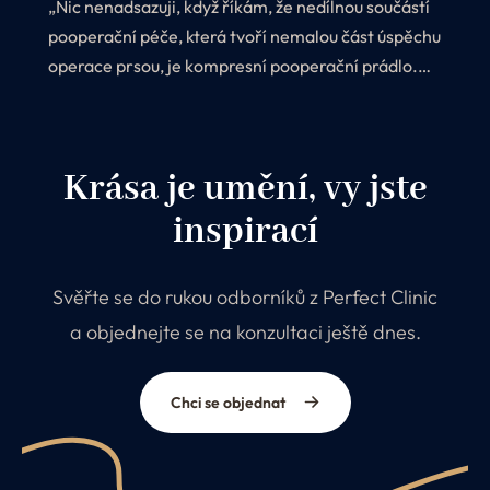
„Nic nenadsazuji, když říkám, že nedílnou součástí
pooperační péče, která tvoří nemalou část úspěchu
operace prsou, je kompresní pooperační prádlo.
Proč? Protože jeho nošení ihned po zákroku
výrazně ovlivňuje estetický vzhled celého zákroku.
Krása je umění, vy jste
inspirací
Svěřte se do rukou odborníků z Perfect Clinic
a objednejte se na konzultaci ještě dnes.
Chci se objednat