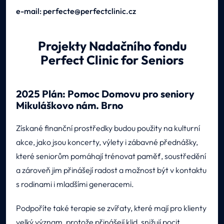
e-mail: perfecte@perfectclinic.cz
Projekty Nadačního fondu
Perfect Clinic for Seniors
2025 Plán: Pomoc Domovu pro seniory
Mikuláškovo nám. Brno
Získané finanční prostředky budou použity na kulturní
akce, jako jsou koncerty, výlety i zábavné přednášky,
které seniorům pomáhají trénovat paměť, soustředění
a zároveň jim přinášejí radost a možnost být v kontaktu
s rodinami i mladšími generacemi.
Podpoříte také terapie se zvířaty, které mají pro klienty
velký význam, protože přinášejí klid, snižují pocit