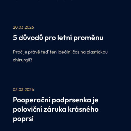
nabídky a získejte přednostní termíny u našich
plastických chirurgů v období červen–srpen 2026.
V rámci akce Perfect Léto navíc nabízíme
20.03.2026
zvýhodněné ceny na vybrané zákroky.
5 důvodů pro letní proměnu
Proč je právě teď ten ideální čas na plastickou
chirurgii?
03.03.2026
Pooperační podprsenka je
poloviční záruka krásného
poprsí