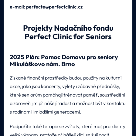
e-mail: perfecte@perfectclinic.cz
Projekty Nadačního fondu
Perfect Clinic for Seniors
2025 Plán: Pomoc Domovu pro seniory
Mikuláškovo nám. Brno
Získané finanční prostředky budou použity na kulturní
akce, jako jsou koncerty, výlety i zábavné přednášky,
které seniorům pomáhají trénovat paměť, soustředění
a zároveň jim přinášejí radost a možnost být v kontaktu
s rodinami i mladšími generacemi.
Podpoříte také terapie se zvířaty, které mají pro klienty
velký význam, protože přinášejí klid, snižují pocit