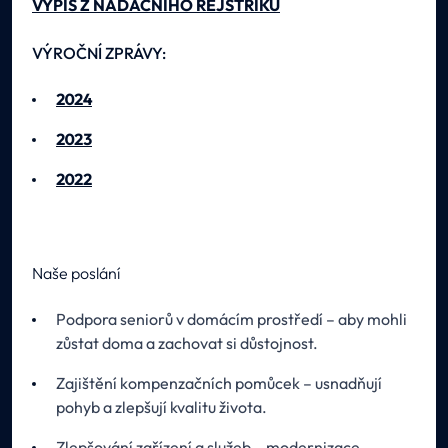
VÝPIS Z NADAČNÍHO REJSTŘÍKU
VÝROČNÍ ZPRÁVY:
2024
2023
2022
Naše poslání
Podpora seniorů v domácím prostředí – aby mohli
zůstat doma a zachovat si důstojnost.
Zajištění kompenzačních pomůcek – usnadňují
pohyb a zlepšují kvalitu života.
Zlepšování zařízení a služeb – modernizace