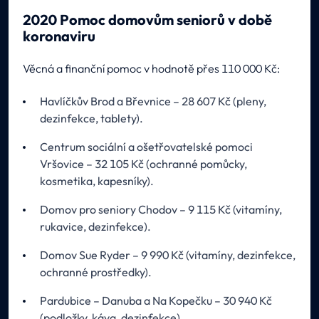
2020 Pomoc domovům seniorů v době
koronaviru
Věcná a finanční pomoc v hodnotě přes 110 000 Kč:
Havlíčkův Brod a Břevnice – 28 607 Kč (pleny,
dezinfekce, tablety).
Centrum sociální a ošetřovatelské pomoci
Vršovice – 32 105 Kč (ochranné pomůcky,
kosmetika, kapesníky).
Domov pro seniory Chodov – 9 115 Kč (vitamíny,
rukavice, dezinfekce).
Domov Sue Ryder – 9 990 Kč (vitamíny, dezinfekce,
ochranné prostředky).
Pardubice – Danuba a Na Kopečku – 30 940 Kč
(podložky, káva, dezinfekce).