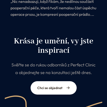
„Nic nenadsazuji, když říkám, že nedílnou součástí
pooperační péče, která tvoří nemalou část úspěchu
operace prsou, je kompresní pooperační prádlo.
Proč? Protože jeho nošení ihned po zákroku
výrazně ovlivňuje estetický vzhled celého zákroku.
Krása je umění, vy jste
inspirací
Svěřte se do rukou odborníků z Perfect Clinic
a objednejte se na konzultaci ještě dnes.
Chci se objednat