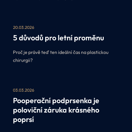
nabídky a získejte přednostní termíny u našich
plastických chirurgů v období červen–srpen 2026.
V rámci akce Perfect Léto navíc nabízíme
20.03.2026
zvýhodněné ceny na vybrané zákroky.
5 důvodů pro letní proměnu
Proč je právě teď ten ideální čas na plastickou
chirurgii?
03.03.2026
Pooperační podprsenka je
poloviční záruka krásného
poprsí