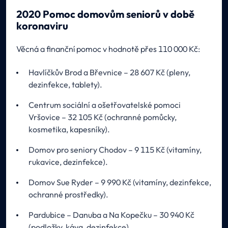
2020 Pomoc domovům seniorů v době
koronaviru
Věcná a finanční pomoc v hodnotě přes 110 000 Kč:
Havlíčkův Brod a Břevnice – 28 607 Kč (pleny,
dezinfekce, tablety).
Centrum sociální a ošetřovatelské pomoci
Vršovice – 32 105 Kč (ochranné pomůcky,
kosmetika, kapesníky).
Domov pro seniory Chodov – 9 115 Kč (vitamíny,
rukavice, dezinfekce).
Domov Sue Ryder – 9 990 Kč (vitamíny, dezinfekce,
ochranné prostředky).
Pardubice – Danuba a Na Kopečku – 30 940 Kč
(podložky, káva, dezinfekce).