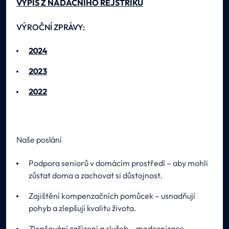
VÝPIS Z NADAČNÍHO REJSTŘÍKU
VÝROČNÍ ZPRÁVY:
2024
2023
2022
Naše poslání
Podpora seniorů v domácím prostředí – aby mohli
zůstat doma a zachovat si důstojnost.
Zajištění kompenzačních pomůcek – usnadňují
pohyb a zlepšují kvalitu života.
Zlepšování zařízení a služeb – modernizace