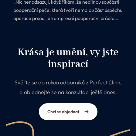
„Nic nenadsazuji, když říkám, že nedílnou součástí
pooperační péče, která tvoří nemalou část úspěchu
operace prsou, je kompresní pooperační prádlo.
Proč? Protože jeho nošení ihned po zákroku
výrazně ovlivňuje estetický vzhled celého zákroku.
Krása je umění, vy jste
inspirací
Svěřte se do rukou odborníků z Perfect Clinic
a objednejte se na konzultaci ještě dnes.
Chci se objednat