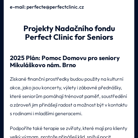
e-mail: perfecte@perfectclinic.cz
Projekty Nadačního fondu
Perfect Clinic for Seniors
2025 Plán: Pomoc Domovu pro seniory
Mikuláškovo nám. Brno
Získané finanční prostředky budou použity na kulturní
akce, jako jsou koncerty, výlety i zábavné přednášky,
které seniorům pomáhají trénovat paměť, soustředění
a zároveň jim přinášejí radost a možnost být v kontaktu
s rodinami i mladšími generacemi.
Podpoříte také terapie se zvířaty, které mají pro klienty
velký význam, protože přinášejí klid, snižují pocit